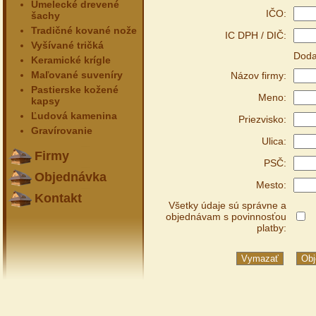
Umelecké drevené
IČO:
šachy
Tradičné kované nože
IC DPH / DIČ:
Vyšívané tričká
Doda
Keramické krígle
Maľované suveníry
Názov firmy:
Pastierske kožené
Meno:
kapsy
Ľudová kamenina
Priezvisko:
Gravírovanie
Ulica:
Firmy
PSČ:
Objednávka
Mesto:
Kontakt
Všetky údaje sú správne a
objednávam s povinnosťou
platby: