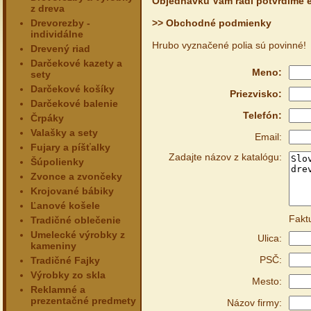
Objednávku Vám radi potvrdíme e
z dreva
Drevorezby -
>> Obchodné podmienky
individálne
Hrubo vyznačené polia sú povinné!
Drevený riad
Darčekové kazety a
Meno:
sety
Darčekové košíky
Priezvisko:
Darčekové balenie
Telefón:
Črpáky
Valašky a sety
Email:
Fujary a píšťalky
Zadajte názov z katalógu:
Šúpolienky
Zvonce a zvončeky
Krojované bábiky
Ľanové košele
Fakt
Tradičné oblečenie
Umelecké výrobky z
Ulica:
kameniny
PSČ:
Tradičné Fajky
Výrobky zo skla
Mesto:
Reklamné a
prezentačné predmety
Názov firmy: