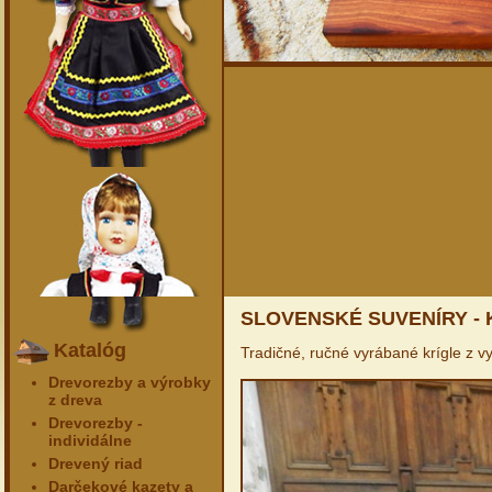
SLOVENSKÉ SUVENÍRY -
Katalóg
Tradičné, ručné vyrábané krígle z v
Drevorezby a výrobky
z dreva
Drevorezby -
individálne
Drevený riad
Darčekové kazety a