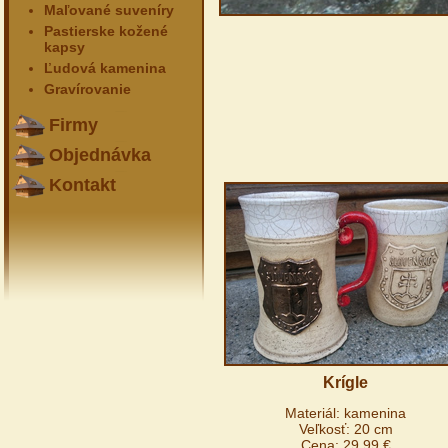
Maľované suveníry
Pastierske kožené
kapsy
Ľudová kamenina
Gravírovanie
Firmy
Objednávka
Kontakt
Krígle
Materiál: kamenina
Veľkosť: 20 cm
Cena: 29,99 €