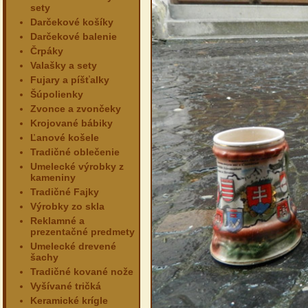
sety
Darčekové košíky
Darčekové balenie
Črpáky
Valašky a sety
Fujary a píšťalky
Šúpolienky
Zvonce a zvončeky
Krojované bábiky
Ľanové košele
Tradičné oblečenie
Umelecké výrobky z
kameniny
Tradičné Fajky
Výrobky zo skla
Reklamné a
prezentačné predmety
Umelecké drevené
šachy
Tradičné kované nože
Vyšívané tričká
Keramické krígle