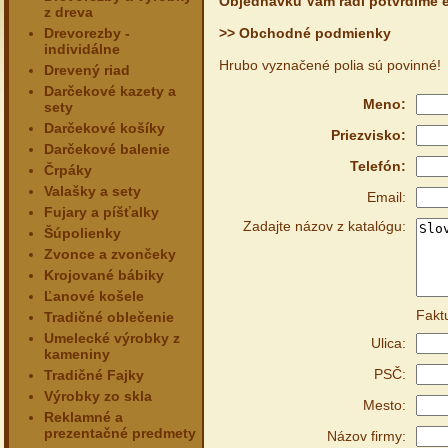
Objednávku Vám radi potvrdíme e
z dreva
Drevorezby -
>> Obchodné podmienky
individálne
Hrubo vyznačené polia sú povinné!
Drevený riad
Darčekové kazety a
Meno:
sety
Darčekové košíky
Priezvisko:
Darčekové balenie
Telefón:
Črpáky
Valašky a sety
Email:
Fujary a píšťalky
Zadajte názov z katalógu:
Šúpolienky
Zvonce a zvončeky
Krojované bábiky
Ľanové košele
Fakt
Tradičné oblečenie
Umelecké výrobky z
Ulica:
kameniny
PSČ:
Tradičné Fajky
Výrobky zo skla
Mesto:
Reklamné a
prezentačné predmety
Názov firmy: