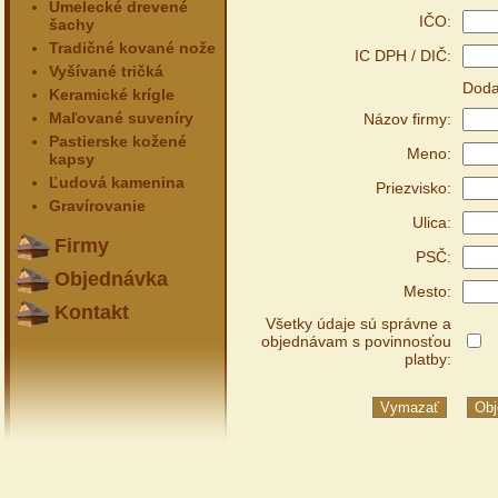
Umelecké drevené
IČO:
šachy
Tradičné kované nože
IC DPH / DIČ:
Vyšívané tričká
Doda
Keramické krígle
Maľované suveníry
Názov firmy:
Pastierske kožené
Meno:
kapsy
Ľudová kamenina
Priezvisko:
Gravírovanie
Ulica:
Firmy
PSČ:
Objednávka
Mesto:
Kontakt
Všetky údaje sú správne a
objednávam s povinnosťou
platby: