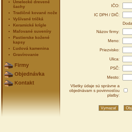
Umelecké drevené
IČO:
šachy
Tradičné kované nože
IC DPH / DIČ:
Vyšívané tričká
Doda
Keramické krígle
Maľované suveníry
Názov firmy:
Pastierske kožené
Meno:
kapsy
Ľudová kamenina
Priezvisko:
Gravírovanie
Ulica:
Firmy
PSČ:
Objednávka
Mesto:
Kontakt
Všetky údaje sú správne a
objednávam s povinnosťou
platby: