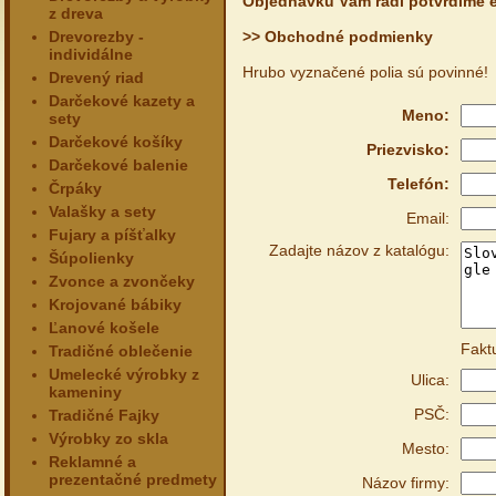
Objednávku Vám radi potvrdíme e
z dreva
Drevorezby -
>> Obchodné podmienky
individálne
Hrubo vyznačené polia sú povinné!
Drevený riad
Darčekové kazety a
Meno:
sety
Darčekové košíky
Priezvisko:
Darčekové balenie
Telefón:
Črpáky
Valašky a sety
Email:
Fujary a píšťalky
Zadajte názov z katalógu:
Šúpolienky
Zvonce a zvončeky
Krojované bábiky
Ľanové košele
Fakt
Tradičné oblečenie
Umelecké výrobky z
Ulica:
kameniny
PSČ:
Tradičné Fajky
Výrobky zo skla
Mesto:
Reklamné a
prezentačné predmety
Názov firmy: