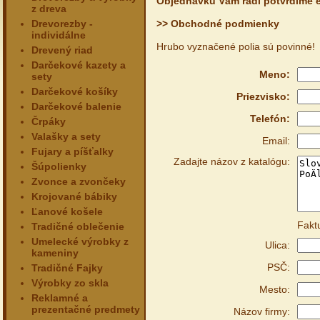
Objednávku Vám radi potvrdíme e
z dreva
Drevorezby -
>> Obchodné podmienky
individálne
Hrubo vyznačené polia sú povinné!
Drevený riad
Darčekové kazety a
Meno:
sety
Darčekové košíky
Priezvisko:
Darčekové balenie
Telefón:
Črpáky
Valašky a sety
Email:
Fujary a píšťalky
Zadajte názov z katalógu:
Šúpolienky
Zvonce a zvončeky
Krojované bábiky
Ľanové košele
Fakt
Tradičné oblečenie
Umelecké výrobky z
Ulica:
kameniny
PSČ:
Tradičné Fajky
Výrobky zo skla
Mesto:
Reklamné a
prezentačné predmety
Názov firmy: