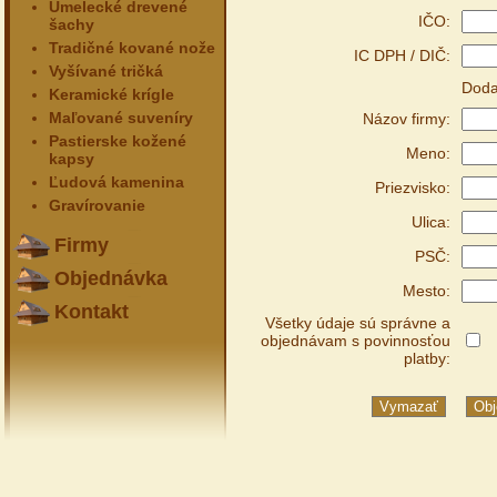
Umelecké drevené
IČO:
šachy
Tradičné kované nože
IC DPH / DIČ:
Vyšívané tričká
Doda
Keramické krígle
Maľované suveníry
Názov firmy:
Pastierske kožené
Meno:
kapsy
Ľudová kamenina
Priezvisko:
Gravírovanie
Ulica:
Firmy
PSČ:
Objednávka
Mesto:
Kontakt
Všetky údaje sú správne a
objednávam s povinnosťou
platby: