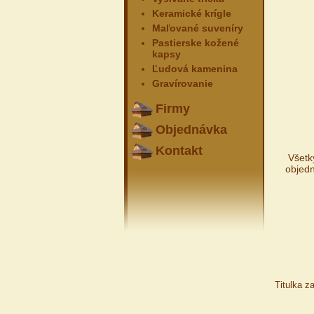
Keramické krígle
Maľované suveníry
Pastierske kožené
kapsy
Ľudová kamenina
Gravírovanie
Firmy
Objednávka
Kontakt
Všetk
objed
Titulka z