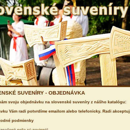
ENSKÉ SUVENÍRY - OBJEDNÁVKA
 nám svoju objednávku na slovenské suveníry
z nášho katalógu
:
vku Vám radi potvrdíme emailom alebo telefonicky. Radi akceptu
hodné podmienky
značené polia sú povinné!