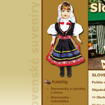
SLOV
Katalóg
Pošlite
Drevorezby a výrobky
Objedná
z dreva
Drevorezby -
>> Obc
individálne
Hrubo vy