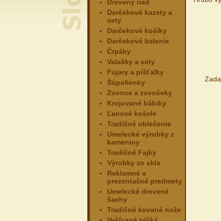
Drevený riad
Darčekové kazety a
sety
Darčekové košíky
Darčekové balenie
Črpáky
Valašky a sety
Fujary a píšťalky
Zadaj
Šúpolienky
Zvonce a zvončeky
Krojované bábiky
Ľanové košele
Tradičné oblečenie
Umelecké výrobky z
kameniny
Tradičné Fajky
Výrobky zo skla
Reklamné a
prezentačné predmety
Umelecké drevené
šachy
Tradičné kované nože
Vyšívané tričká