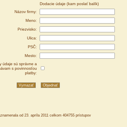
Dodacie údaje (kam poslať balík)
Názov firmy:
Meno:
Priezvisko:
Ulica:
PSČ:
Mesto:
y údaje sú správne a
návam s povinnosťou
platby:
aznamenala od 23. apríla 2011 celkom 404755 prístupov