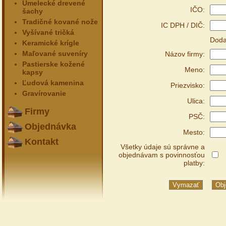
Umelecké drevené
IČO:
šachy
Tradičné kované nože
IC DPH / DIČ:
Vyšívané tričká
Doda
Keramické krígle
Maľované suveníry
Názov firmy:
Pastierske kožené
Meno:
kapsy
Ľudová kamenina
Priezvisko:
Gravírovanie
Ulica:
Firmy
PSČ:
Objednávka
Mesto:
Kontakt
Všetky údaje sú správne a
objednávam s povinnosťou
platby: