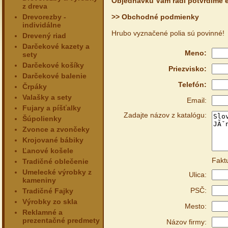
Objednávku Vám radi potvrdíme e
z dreva
Drevorezby -
>> Obchodné podmienky
individálne
Hrubo vyznačené polia sú povinné!
Drevený riad
Darčekové kazety a
Meno:
sety
Darčekové košíky
Priezvisko:
Darčekové balenie
Telefón:
Črpáky
Valašky a sety
Email:
Fujary a píšťalky
Zadajte názov z katalógu:
Šúpolienky
Zvonce a zvončeky
Krojované bábiky
Ľanové košele
Fakt
Tradičné oblečenie
Umelecké výrobky z
Ulica:
kameniny
PSČ:
Tradičné Fajky
Výrobky zo skla
Mesto:
Reklamné a
prezentačné predmety
Názov firmy: